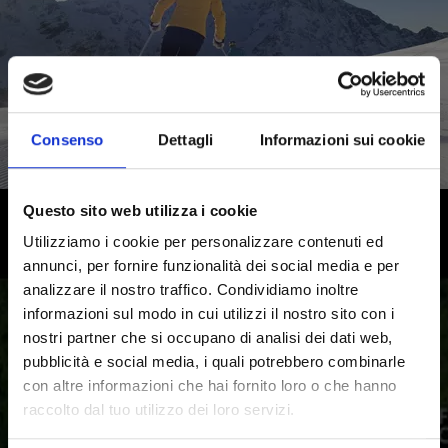
Saperne di più
Consenso
Dettagli
Informazioni sui cookie
Questo sito web utilizza i cookie
Alto Adige: vivi le bellezze del
Utilizziamo i cookie per personalizzare contenuti ed
territorio da una posizione
annunci, per fornire funzionalità dei social media e per
analizzare il nostro traffico. Condividiamo inoltre
privilegiata
informazioni sul modo in cui utilizzi il nostro sito con i
nostri partner che si occupano di analisi dei dati web,
Il lago di Resia, l’Abbazia di Monte Maria, l’Ortles, il
pubblicità e social media, i quali potrebbero combinarle
Passo dello Stelvio e Castel Juval: l’area vacanze Val
con altre informazioni che hai fornito loro o che hanno
Venosta cattura gli sguardi con il suo patrimonio
raccolto dal tuo utilizzo dei loro servizi.
culturale e le bellezze paesaggistiche.