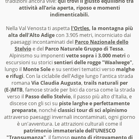
tradizioni ancora vive:
qui trovi il giusto equilibrio tra
attività all’aria aperta, riposo e momenti
indimenticabili.
Nella Val Venosta ti aspetta
l'Ortles
, la montagna più
alta dell'Alto Adige
con 3.905 metri, incorniciato dai
paesaggi incontaminati del
Parco Nazionale dello
Stelvio
e del
Parco Naturale Gruppo di Tessa
.
Alpinismo su imponenti
vette sopra i 3.000 metri
o
escursioni su storici
sentieri delle rogge "Waalwege"
,
lungo il
Monte Sole
e su sentieri tematici verso
malghe
e rifugi
. Con la ciclabile dell'Adige lungo l'antica strada
romana
Via Claudia Augusta
,
trails naturali per
(E-)MTB
, famose strade per bici da corsa come la strada
verso il
Passo dello Stelvio
, il passo più alto d'Italia, e
discese con gli sci su
piste larghe e perfettamente
preparate
, nonché
classici tour di sci alpinismo
attraverso paesaggi invernali incontaminati, ogni giorno
è un'avventura. Le attrazioni culturali come il
patrimonio immateriale dell'UNESCO
"Transumanza"
, il famoso
punto di ritrovamento di