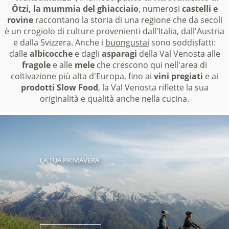
Ötzi, la mummia del ghiacciaio
, numerosi
castelli e
rovine
raccontano la storia di una regione che da secoli
è un crogiolo di culture provenienti dall'Italia, dall'Austria
e dalla Svizzera. Anche i
buongustai
sono soddisfatti:
dalle
albicocche
e dagli
asparagi
della Val Venosta alle
fragole
e alle
mele
che crescono qui nell'area di
coltivazione più alta d'Europa, fino ai
vini pregiati
e ai
prodotti Slow Food
, la Val Venosta riflette la sua
originalità e qualità anche nella cucina.
LA TUA PRIMAVERA