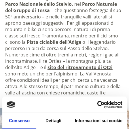
Parco Nazionale dello Stelvio,
nel
Parco Naturale
del Gruppo di Tessa
– che quest’anno festeggia il suo
50° anniversario – e nelle tranquille valli laterali si
aprono paesaggi suggestivi. Per gli appassionati di
mountain bike ci sono percorsi naturali di prima
classe sul fresco Tramontana, mentre per il ciclismo
ci sono la
Pista ciclabile dell’Adige
o il leggendario
percorso in bici da corsa sul Passo dello Stelvio.
Numerose cime di oltre tremila metri, regioni glaciali
incontaminate, il re Ortles – la montagna più alta
dell’Alto Adige – e il
sito del ritrovamento di Ötzi
sono mete uniche per l’alpinismo. La Val Venosta
offre condizioni ideali per per chi cerca una vacanza
attiva. Allo stesso tempo, il patrimonio culturale della
valle affascina con chiese romaniche, castelli e
tradizioni autentiche.
Consenso
Dettagli
Informazioni sui cookie
PORTA AL PARCO NAZIONALE DELLO STELVIO