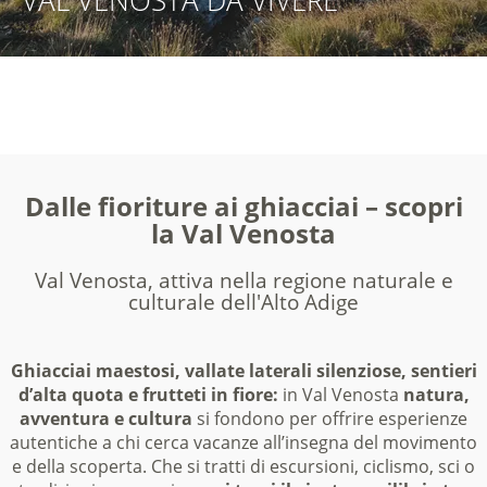
VAL VENOSTA DA VIVERE
VAL VENOSTA DA
VAL VENOSTA DA
VAL VENOSTA DA GODERE
ASSAPORARE
SCOPRIRE
Dalle fioriture ai ghiacciai – scopri
la Val Venosta
Val Venosta, attiva nella regione naturale e
culturale dell'Alto Adige
Ghiacciai maestosi, vallate laterali silenziose, sentieri
d’alta quota e frutteti in fiore:
in Val Venosta
natura,
avventura e cultura
si fondono per offrire esperienze
autentiche a chi cerca vacanze all’insegna del movimento
e della scoperta. Che si tratti di escursioni, ciclismo, sci o