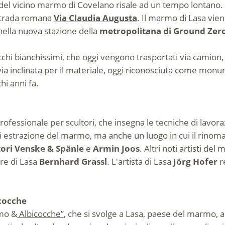
 del vicino marmo di Covelano risale ad un tempo lontano. G
a strada romana
Via Claudia Augusta
. Il marmo di Lasa vie
 nella nuova stazione della
metropolitana di Ground Zer
chi bianchissimi, che oggi vengono trasportati via camion
via inclinata per il materiale, oggi riconosciuta come mon
hi anni fa.
fessionale per scultori, che insegna le tecniche di lavorazio
di estrazione del marmo, ma anche un luogo in cui il rino
ltori Venske & Spänle
e
Armin Joos
. Altri noti artisti de
ore di Lasa
Bernhard Grassl
. L'artista di Lasa
Jörg Hofer
r
cocche
rmo &
Albicocche”
, che si svolge a Lasa, paese del marmo, ar