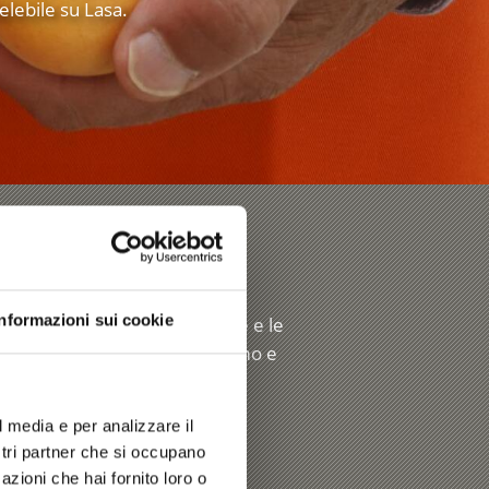
elebile su Lasa.
sa
Informazioni sui cookie
ccontano il lavoro nelle cave e le
hine all’ombra, tavoli in marmo e
blocco di marmo.
l media e per analizzare il
ostri partner che si occupano
azioni che hai fornito loro o