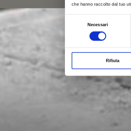
che hanno raccolto dal tuo uti
Selezione
Necessari
del
consenso
Rifiuta