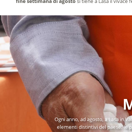
fine settimana di agosto
si tiene a Lasa il vivace 
M
Ogni anno, ad agosto, a Lasa in Va
elementi distintivi del paese: le 