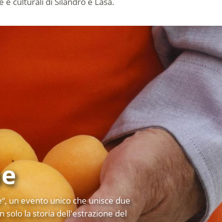
e e culturali di Silandro e Lasa.
he
he“, un evento unico che unisce due
 solo la storia dell'estrazione del