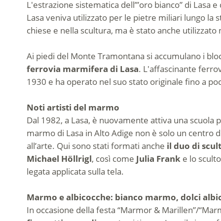
L'estrazione sistematica dell’”oro bianco” di Lasa e
Lasa veniva utilizzato per le pietre miliari lungo l
chiese e nella scultura, ma è stato anche utilizzato
Ai piedi del Monte Tramontana si accumulano i bloc
ferrovia marmifera di Lasa
. L'affascinante ferro
1930 e ha operato nel suo stato originale fino a poc
Noti artisti del marmo
Dal 1982, a Lasa, è nuovamente attiva una scuola pro
marmo di Lasa in Alto Adige non è solo un centro 
all’arte. Qui sono stati formati anche
il duo di scu
Michael Höllrigl
, così come
Julia Frank
e lo scult
legata applicata sulla tela.
Marmo e albicocche: bianco marmo, dolci albi
In occasione della festa “Marmor & Marillen”/“Ma