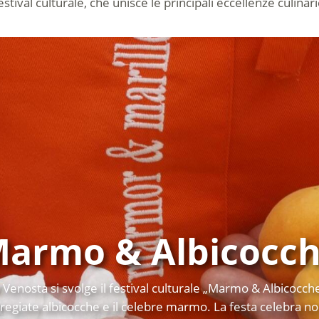
festival culturale, che unisce le principali eccellenze culinari
armo & Albicocc
l Venosta si svolge il festival culturale „Marmo & Albicocc
pregiate albicocche e il celebre marmo. La festa celebra non