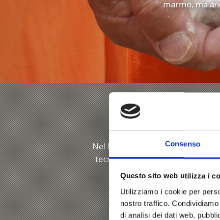
marmo, ma anche
M
Consenso
Nel Mondo del Marmo di Lasa, la s
tecniche di lavorazione. Nel par
una sabbiera di 
Questo sito web utilizza i c
Utilizziamo i cookie per perso
nostro traffico. Condividiamo 
di analisi dei dati web, pubbl