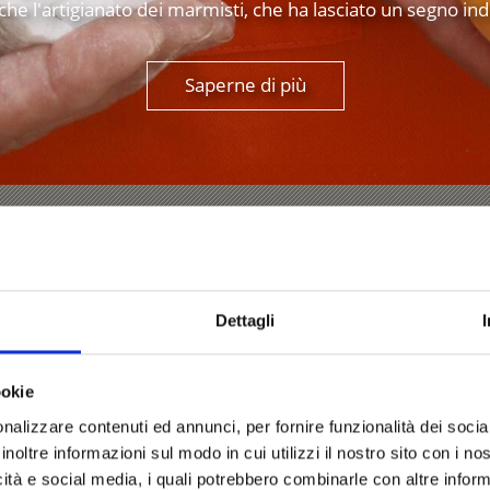
 l'artigianato dei marmisti, che ha lasciato un segno ind
Saperne di più
ondo del Marmo di La
Dettagli
toria del marmo bianco prende vita. Pannelli informativi ra
co delle sculture, si ammirano opere d’arte in marmo. Panc
marmo offrono relax. Si può anche provare a lavorare un 
ookie
nalizzare contenuti ed annunci, per fornire funzionalità dei socia
inoltre informazioni sul modo in cui utilizzi il nostro sito con i n
Saperne di più
icità e social media, i quali potrebbero combinarle con altre inform