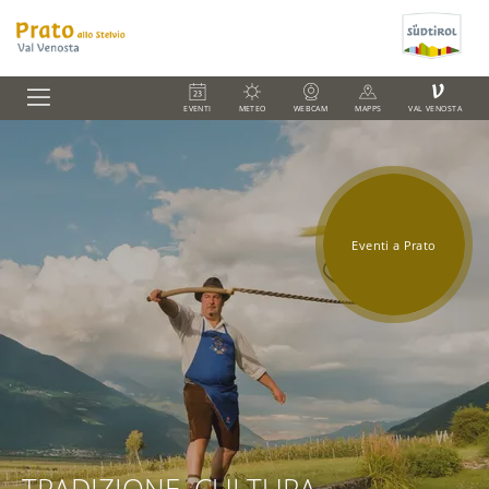
V
EVENTI
METEO
WEBCAM
MAPPS
VAL VENOSTA
Eventi a Prato
Eventi a Prato
Eventi a Prato