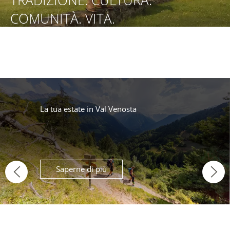
BICI. NATURA. PIACERE.
TRADIZIONE. CULTURA.
ESCURSIONI. NATURA.
PARCO NAZIONALE.
COMUNITÀ. VITA.
RELAX. PARCO
NAZIONALE.
La tua estate in Val Venosta
Saperne di più