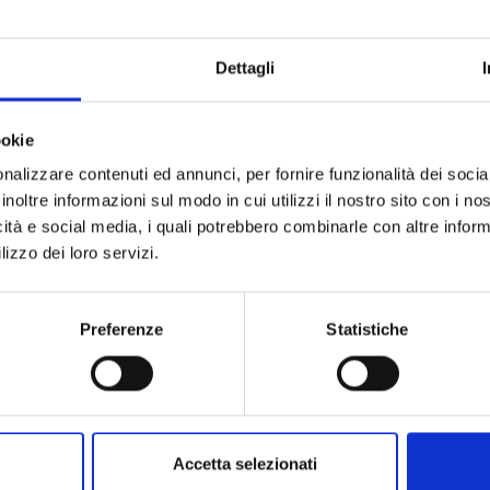
I & SPECIALITÀ
MERCATI
Dettagli
ookie
e - vivere i piaceri in V
nalizzare contenuti ed annunci, per fornire funzionalità dei socia
inoltre informazioni sul modo in cui utilizzi il nostro sito con i n
icità e social media, i quali potrebbero combinarle con altre inform
lizzo dei loro servizi.
ocali della Val Venosta in Alto Adige, la valle dei buongustai
Preferenze
Statistiche
Accetta selezionati