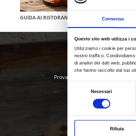
GUIDA AI RISTORANTI
PRODOTT
Consenso
Questo sito web utilizza i c
Alto Adig
Utilizziamo i cookie per perso
nostro traffico. Condividiamo 
di analisi dei dati web, pubbl
che hanno raccolto dal tuo uti
Provate la varietà delle specialità l
Selezione
Necessari
del
consenso
Rifiuta