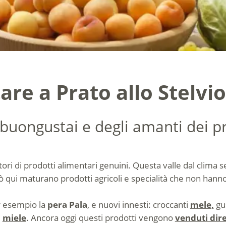
re a Prato allo Stelvio
i buongustai e degli amanti dei p
ori di prodotti alimentari genuini. Questa valle dal clima 
iò qui maturano prodotti agricoli e specialità che non han
er esempio la
pera Pala
, e nuovi innesti: croccanti
mele,
gus
i
miele
. Ancora oggi questi prodotti vengono
venduti dir