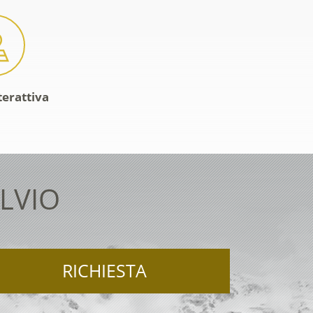
terattiva
LVIO
RICHIESTA