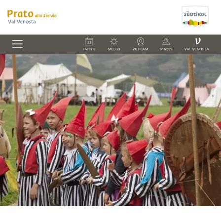
V
EVENTI
METEO
WEBCAM
MAPPS
VAL VENOSTA