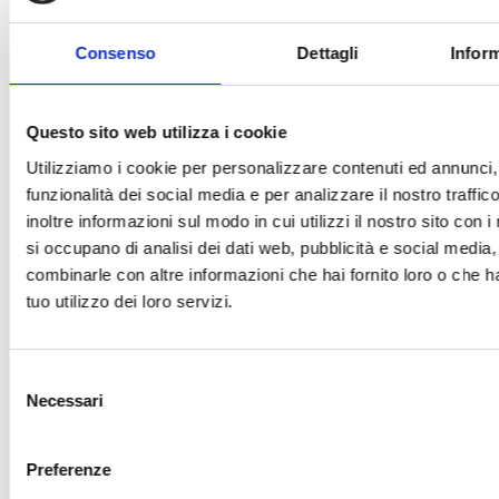
sul browser. Puoi anche non accettare cookie sul
browser, disattivando le impostazioni richieste sul tuo
Consenso
Dettagli
Inform
browser. Facendo così, ci può essere però il rischio
che tu non abbia accesso ad alcune parti del sito
Internet o che esso non funzioni più correttamente.
Questo sito web utilizza i cookie
Il sito e relativi sotto-domini utilizzano i seguenti
Utilizziamo i cookie per personalizzare contenuti ed annunci, 
cookie:
funzionalità dei social media e per analizzare il nostro traffi
inoltre informazioni sul modo in cui utilizzi il nostro sito con i
Navigazione Cookie:
sono indispensabili per la
si occupano di analisi dei dati web, pubblicità e social media,
navigazione e l’utilizzo di un sito; senza questi cookie
combinarle con altre informazioni che hai fornito loro o che h
può essere che non abbiate accesso ad alcune
tuo utilizzo dei loro servizi.
funzionalità o che esse non funzionino correttamente.
Funzionalità Cookies
: salvando le tue impostazioni,
Selezione
Necessari
questi cookies aumentano la funzionalità del sito
del
Internet. Comprendono impostazioni che hai
consenso
selezionato (come nome utente o lingua) e migliorano
Preferenze
l’utilizzo del sito Internet.