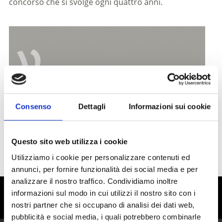
concorso che si svolge ogni quattro anni.
V
Info
Consenso
Dettagli
Informazioni sui cookie
Informazioni sull'
Apiario Stillebacher a Prato
allo Stelvio
Questo sito web utilizza i cookie
Il miele in Alto Adige
Utilizziamo i cookie per personalizzare contenuti ed
annunci, per fornire funzionalità dei social media e per
analizzare il nostro traffico. Condividiamo inoltre
informazioni sul modo in cui utilizzi il nostro sito con i
Alto Adige - vivere i piaceri in Val
nostri partner che si occupano di analisi dei dati web,
Venosta
pubblicità e social media, i quali potrebbero combinarle