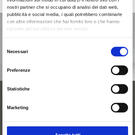
Cartina interattiva
nostri partner che si occupano di analisi dei dati web,
pubblicità e social media, i quali potrebbero combinarle
VACANZA A PRATO ALLO STELVIO
con altre informazioni che hai fornito loro o che hanno
raccolto dal tuo utilizzo dei loro servizi.
OFFERTE
Selezione
ALLOGGI
Necessari
del
consenso
RICHIESTA
Preferenze
Statistiche
ALLOGGI
Marketing
Accetta tutti