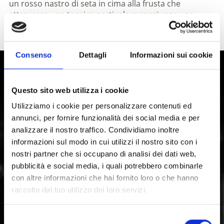
un rosso nastro di seta in cima alla frusta che
attraverso una tecnica particolare raggiunge una
velocità superiore a quella del suono, e quindi
schiocca.
Consenso
Dettagli
Informazioni sui cookie
Vivere la storia e la cultura in Val
Venosta
Questo sito web utilizza i cookie
Utilizziamo i cookie per personalizzare contenuti ed
La regione culturale della Val Venosta, in Alto Adige, è
annunci, per fornire funzionalità dei social media e per
caratterizzata da usanze da vivere, tradizioni e
analizzare il nostro traffico. Condividiamo inoltre
modernità: dalla Via romanica delle Alpi, fino
informazioni sul modo in cui utilizzi il nostro sito con i
all'architettura contemporanea, l'arte, il teatro e la
nostri partner che si occupano di analisi dei dati web,
musica.
pubblicità e social media, i quali potrebbero combinarle
con altre informazioni che hai fornito loro o che hanno
raccolto dal tuo utilizzo dei loro servizi.
Selezione