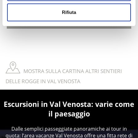
2:00 h
373 hm
5,9 km
Rifiuta
Saperne di più
MOSTRA SULLA CARTINA ALTRI SENTIERI
DELLE ROGGE IN VAL VENOSTA
Escursioni in Val Venosta: varie come
il paesaggio
Dalle semplici passeggiate panoramiche ai tour in
quota: l’area vacanze Val Venosta offre una fitta rete di