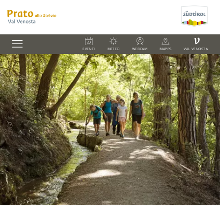
V
EVENTI
METEO
WEBCAM
MAPPS
VAL VENOSTA