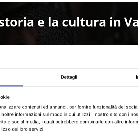
storia e la cultura in 
to Adige, è caratterizzata da usanze da vivere, tradizioni e 
all'architettura contemporanea, l'arte, il teatro e la musica
Dettagli
ookie
nalizzare contenuti ed annunci, per fornire funzionalità dei socia
inoltre informazioni sul modo in cui utilizzi il nostro sito con i n
icità e social media, i quali potrebbero combinarle con altre inform
lizzo dei loro servizi.