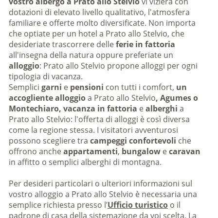
vostro albergo a Prato allo Stelvio
vi vizierà con
dotazioni di elevato livello qualitativo, l'atmosfera
familiare e offerte molto diversificate. Non importa
che optiate per un hotel a Prato allo Stelvio, che
desideriate trascorrere delle
ferie in fattoria
all'insegna della natura oppure preferiate un
alloggio
: Prato allo Stelvio propone alloggi per ogni
tipologia di vacanza.
Semplici
garni
e
pensioni
con tutti i comfort,
un
accogliente alloggio
a Prato allo Stelvio
, Agumes o
Montechiaro,
vacanza in fattoria
e
alberghi
a
Prato allo Stelvio: l'offerta di alloggi è così diversa
come la regione stessa. I visitatori avventurosi
possono scegliere tra
campeggi confortevoli
che
offrono anche
appartamenti
,
bungalow
e
caravan
in affitto o semplici alberghi di montagna.
Per desideri particolari o ulteriori informazioni sul
vostro alloggio
a Prato allo Stelvio è necessaria una
semplice richiesta presso l’
Ufficio turistico
o il
padrone di casa della sistemazione da voi scelta. La