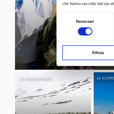
che hanno raccolto dal tuo uti
Selezione
Necessari
del
consenso
Rifiuta
LA TRANSUMANZA
LA SCOPER