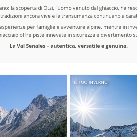
no: la scoperta di Ötzi, l’uomo venuto dal ghiaccio, ha reso
tradizioni ancora vive e la transumanza continuano a carat
 esperienze per famiglie e avventure alpine, mentre in inve
iacciaio offre piste innevate in sicurezza e divertimento sug
La Val Senales – autentica, versatile e genuina.
IL TUO INVERNO