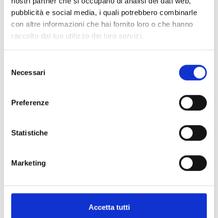
nostri partner che si occupano di analisi dei dati web,
MASO CORTO - ALTO PIANO LAZAUN
pubblicità e social media, i quali potrebbero combinarle
L’Altipiano di Lazaun è contraddistinto
con altre informazioni che hai fornito loro o che hanno
dall’energia del ghiacciaio, di cui uno roccioso
raccolto dal tuo utilizzo dei loro servizi.
attivo e una torbiera alta. ...
2:05 h
430 hm
6,2 km
Selezione
Necessari
del
Saperne di più
consenso
Preferenze
Statistiche
Escursioni in alta
Marketing
montagna
Accetta tutti