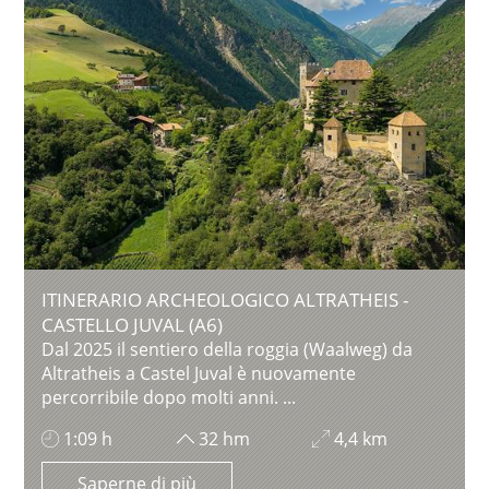
ITINERARIO ARCHEOLOGICO ALTRATHEIS -
CASTELLO JUVAL (A6)
Dal 2025 il sentiero della roggia (Waalweg) da
Altratheis a Castel Juval è nuovamente
percorribile dopo molti anni. ...
1:09 h
32 hm
4,4 km
Saperne di più