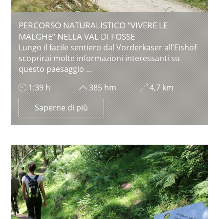
PERCORSO NATURALISTICO “VIVERE LE
MALGHE” NELLA VAL DI FOSSE
Lungo il facile sentiero dal Vorderkaser all’Eishof
scoprirai molte informazioni interessanti su
questo paesaggio ...
1:39 h
385 hm
4,7 km
Saperne di più