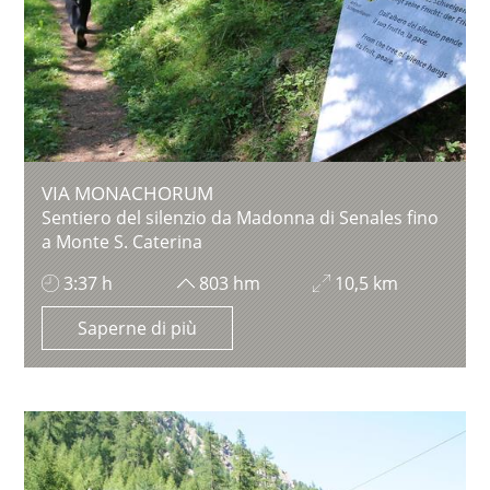
VIA MONACHORUM
Sentiero del silenzio da Madonna di Senales fino
a Monte S. Caterina
3:37 h
803 hm
10,5 km
Saperne di più