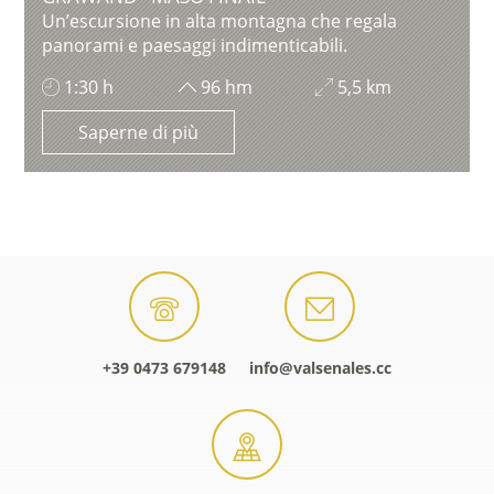
Un’escursione in alta montagna che regala
panorami e paesaggi indimenticabili.
1:30 h
96 hm
5,5 km
Saperne di più
+39 0473 679148
info@valsenales.cc