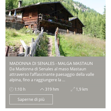
MADONNA DI SENALES - MALGA MASTAUN
Da Madonna di Senales al maso Mastaun
attraverso l’affascinante paesaggio della valle
alpina, fino a raggiungere la ...
1:10 h
319 hm
1,9 km
Saperne di più