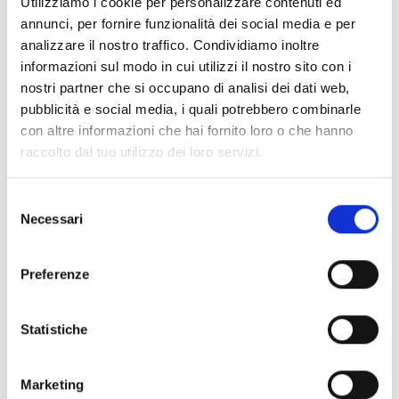
Utilizziamo i cookie per personalizzare contenuti ed
alpino rende Certosa un luogo d’ispirazione per
appassionati d’arte e cultura.
annunci, per fornire funzionalità dei social media e per
analizzare il nostro traffico. Condividiamo inoltre
Certosa – dove il silenzio diventa palcoscenico per
informazioni sul modo in cui utilizzi il nostro sito con i
l’arte.
nostri partner che si occupano di analisi dei dati web,
pubblicità e social media, i quali potrebbero combinarle
con altre informazioni che hai fornito loro o che hanno
raccolto dal tuo utilizzo dei loro servizi.
Selezione
Necessari
del
consenso
Preferenze
Statistiche
Marketing