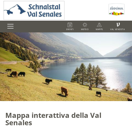
V
EVENTI
METEO
MAPPS
VAL VENOSTA
Mappa interattiva della Val
Senales