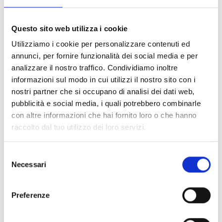
scorge inoltre il ghiacciaio Hochjochferner e lo
spartiacque alpino, che coincide con il confine tra
Italia e Austria: da qui le acque scorrono verso il Mar
Questo sito web utilizza i cookie
Nero oppure verso l’Adriatico.
Utilizziamo i cookie per personalizzare contenuti ed
Dalla piattaforma è visibile anche il percorso della
annunci, per fornire funzionalità dei social media e per
transumanza, una tradizione secolare riconosciuta
analizzare il nostro traffico. Condividiamo inoltre
dal 2019 come patrimonio culturale immateriale
informazioni sul modo in cui utilizzi il nostro sito con i
UNESCO.
nostri partner che si occupano di analisi dei dati web,
Ulteriori informazioni presso la funivia del ghiacciaio
pubblicità e social media, i quali potrebbero combinarle
della Val Senales.
con altre informazioni che hai fornito loro o che hanno
raccolto dal tuo utilizzo dei loro servizi.
Selezione
Necessari
del
consenso
Preferenze