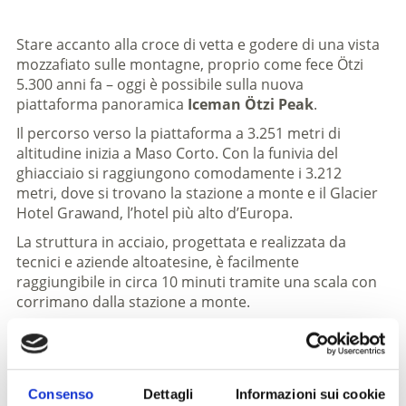
Stare accanto alla croce di vetta e godere di una vista
mozzafiato sulle montagne, proprio come fece Ötzi
5.300 anni fa – oggi è possibile sulla nuova
piattaforma panoramica
Iceman Ötzi Peak
.
Il percorso verso la piattaforma a 3.251 metri di
altitudine inizia a Maso Corto. Con la funivia del
ghiacciaio si raggiungono comodamente i 3.212
metri, dove si trovano la stazione a monte e il Glacier
Hotel Grawand, l’hotel più alto d’Europa.
La struttura in acciaio, progettata e realizzata da
tecnici e aziende altoatesine, è facilmente
raggiungibile in circa 10 minuti tramite una scala con
corrimano dalla stazione a monte.
Una volta arrivati in cima, si può ammirare il
luccicante ghiacciaio del Similaun (3.606 m), ai cui
piedi il 19 settembre 1991 fu ritrovata la più antica e
famosa mummia del ghiacciaio al mondo: Ötzi. Si
Consenso
Dettagli
Informazioni sui cookie