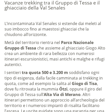
Vacanze trekking tra il Gruppo di Tessa e il
ghiacciaio della Val Senales
L’incontaminata Val Senales si estende dai meleti al
suo imbocco fino ai maestosi ghiacciai che la
chiudono all’orizzonte.
Metà del territorio rientra nel
Parco Nazionale
Gruppo di Tessa
che assieme al ghiacciaio Giogo Alto
crea un ambiente di rara bellezza con numerosi
itinerari escursionistici, masi antichi e malghe e rifugi
autentici.
I sentieri
tra quota 500 e 3.200 m
soddisfano ogni
tipo di esigenza, dalla facile camminata ai trekking in
quota, come ad esempio la salita al
Giogo di Tisa
,
dove fu ritrovata la mummia
Ötzi
, oppure il giro del
Gruppo di Tessa sull’
Alta Via di Merano
. Altri
itinerari permettono un approccio all’archeologia del
territorio e i numerosi impianti di risalita facilitano
l’ascesa. Le uscite guidate sono una garanzia per una