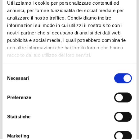
Utilizziamo i cookie per personalizzare contenuti ed
annunci, per fornire funzionalità dei social media e per
analizzare il nostro traffico. Condividiamo inoltre
informazioni sul modo in cui utilizzi il nostro sito con i
nostri partner che si occupano di analisi dei dati web,
pubblicità e social media, i quali potrebbero combinarle
Val Senales
con altre informazioni che hai fornito loro o che hanno
Malga Lazaun
raccolto dal tuo utilizzo dei loro servizi.
Al Rifugio Lazaun, lo spasso incontra le cose buone
Decidere di fare una pausa al Rifugio Lazaun vuol dire
Selezione
scegliere di rigenerarsi appieno in mezzo alla ...
Necessari
del
consenso
scopri di più
Preferenze
Statistiche
Marketing