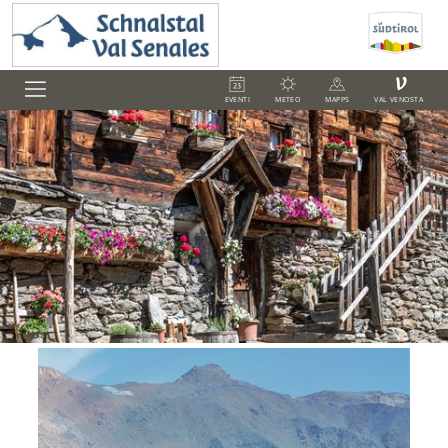
V
EVENTI
METEO
MAPPS
VAL VENOSTA