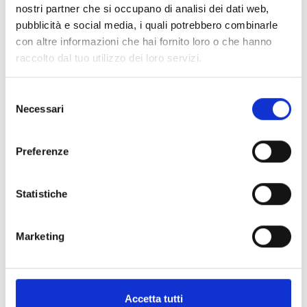
Prodotti di
nostri partner che si occupano di analisi dei dati web,
produzione
pubblicità e social media, i quali potrebbero combinarle
propria
con altre informazioni che hai fornito loro o che hanno
Specialità alla
raccolto dal tuo utilizzo dei loro servizi.
griglia
Menu per
bambini
Selezione
Necessari
del
Carta di credito
Servizio
consenso
Carta di credito
Parco giochi
Bancomat/Maestro
Si accettano cani
Preferenze
Terrazza
Zoo con animali
di piccola taglia
Statistiche
Tested Staff
Prezzi
Marketing
Pietanze 7 - 25 €
Secondo 15 - 25 €
Primo 7 - 12 €
Dessert 5 - 8 €
Accetta tutti