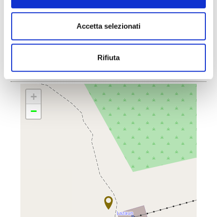
Indietro
Accetta selezionati
IL CONTENUTO VI È STATO UTILE?
Rifiuta
Sì
No
+
−