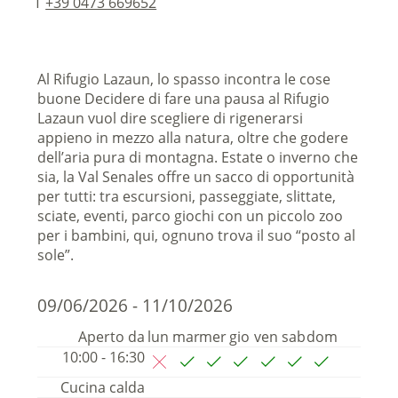
T
+39 0473 669652
Al Rifugio Lazaun, lo spasso incontra le cose
buone Decidere di fare una pausa al Rifugio
Lazaun vuol dire scegliere di rigenerarsi
appieno in mezzo alla natura, oltre che godere
dell’aria pura di montagna. Estate o inverno che
sia, la Val Senales offre un sacco di opportunità
per tutti: tra escursioni, passeggiate, slittate,
sciate, eventi, parco giochi con un piccolo zoo
per i bambini, qui, ognuno trova il suo “posto al
sole”.
09/06/2026 - 11/10/2026
Aperto da
lun
mar
mer
gio
ven
sab
dom
10:00 - 16:30
Cucina calda