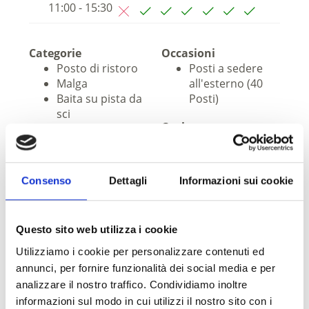
11:00 - 15:30
Categorie
Occasioni
Posto di ristoro
Posti a sedere
Malga
all'esterno (40
Baita su pista da
Posti)
sci
Cucina
Menu
vegetariano
Cucina senza
Consenso
Dettagli
Informazioni sui cookie
glutine
Cibo senza
lattosio
Questo sito web utilizza i cookie
Cucina aperta
Specialità
Utilizziamo i cookie per personalizzare contenuti ed
altoatesine
annunci, per fornire funzionalità dei social media e per
Specialità di
analizzare il nostro traffico. Condividiamo inoltre
selvaggina
informazioni sul modo in cui utilizzi il nostro sito con i