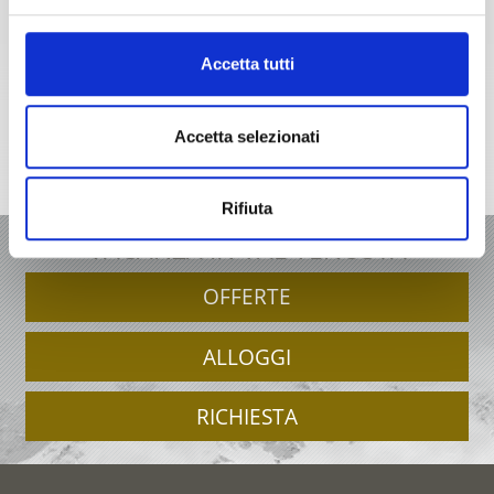
+39 0473 679148
info@valsenales.cc
Accetta tutti
Accetta selezionati
Cartina interattiva
Rifiuta
VACANZA IN VAL VENOSTA
OFFERTE
ALLOGGI
RICHIESTA