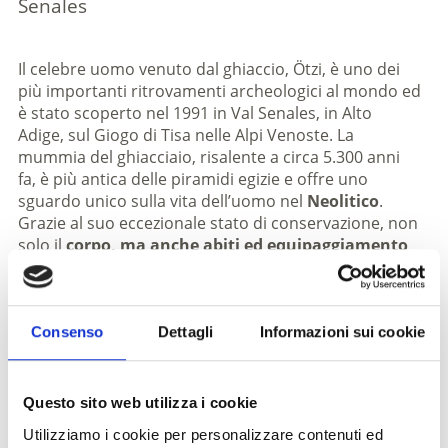
Senales
Il celebre uomo venuto dal ghiaccio, Ötzi, è uno dei
più importanti ritrovamenti archeologici al mondo ed
è stato scoperto nel 1991 in Val Senales, in Alto
Adige, sul Giogo di Tisa nelle Alpi Venoste. La
mummia del ghiacciaio, risalente a circa 5.300 anni
fa, è più antica delle piramidi egizie e offre uno
sguardo unico sulla vita dell’uomo nel
Neolitico
.
Grazie al suo eccezionale stato di conservazione, non
solo il
corpo, ma anche abiti ed equipaggiamento
si sono conservati
quasi completamente.
Oggi Ötzi si trova nel
Museo Archeologico dell’Alto
Adige a Bolzano
, dove è al centro di una moderna
Consenso
Dettagli
Informazioni sui cookie
esposizione permanente. Nuove ricerche scientifiche
forniscono continuamente interessanti informazioni
sulla sua origine, sul suo stile di vita e persino sulle
Questo sito web utilizza i cookie
sue ultime ore. È ormai certo che Ötzi fu vittima di un
atto violento ed è uno degli esseri umani più studiati
Utilizziamo i cookie per personalizzare contenuti ed