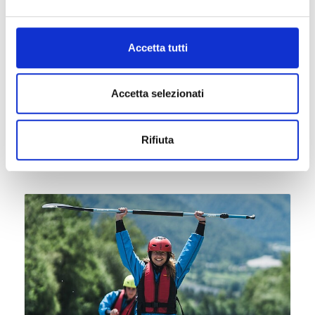
ago
Rablà
14:00
+ altre date
Accetta tutti
Rafting per tutta la famiglia
Sport, Famiglie
Accetta selezionati
Dettagli
Rifiuta