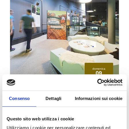
domenica
09
ago
Val Senales
12:00
+ altre date
Consenso
Dettagli
Informazioni sui cookie
Funghi- mostra nell'archeoParc
Val Senales
Visite guidate/visite senza guida, Mostre/arte,
Questo sito web utilizza i cookie
Famiglie
Utilizziamo i cookie per personalizzare contenuti ed