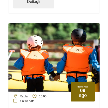
Dettagli
domenica
09
ago
Rablà
10:00
+ altre date