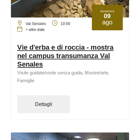
domenica
09
ago
Val Senales
10:00
+ altre date
Vie d'erba e di roccia - mostra
nel campus transumanza Val
Senales
Visite guidate/visite senza guida, Mostre/arte,
Famiglie
Dettagli