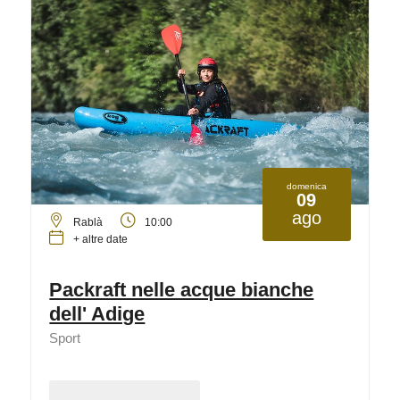
domenica
09
ago
Rablà
10:00
+ altre date
Packraft nelle acque bianche
dell' Adige
Sport