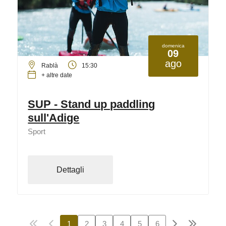
domenica
09
ago
Rablà
15:30
+ altre date
SUP - Stand up paddling
sull'Adige
Sport
Dettagli
1
2
3
4
5
6