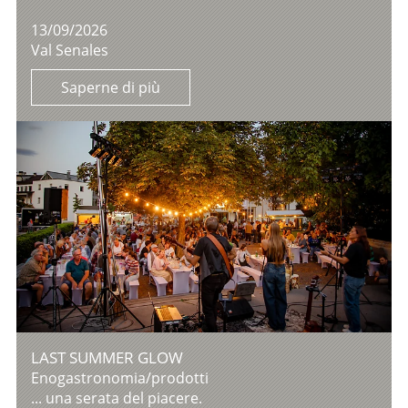
13/09/2026
Val Senales
Saperne di più
LAST SUMMER GLOW
Enogastronomia/prodotti
... una serata del piacere.