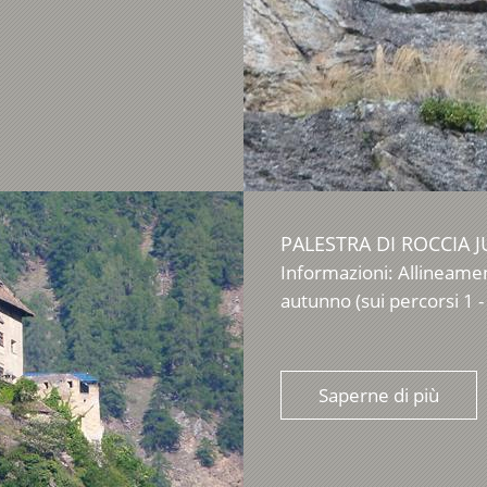
PALESTRA DI ROCCIA J
Informazioni: Allineamen
autunno (sui percorsi 1 - 8
Saperne di più