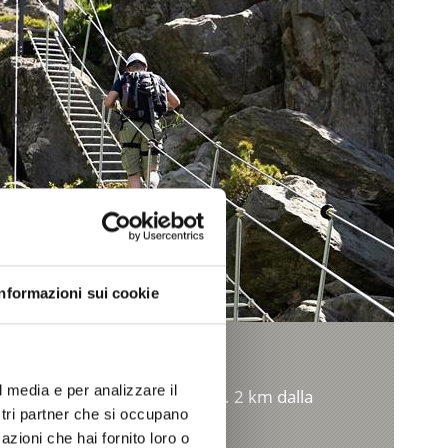
Informazioni sui cookie
 MARCHEGG
l media e per analizzare il
hegg, in zona Maso Corto, ca. 2 km dalla
ostri partner che si occupano
vie ghiacciai e dal Lago di ...
azioni che hai fornito loro o