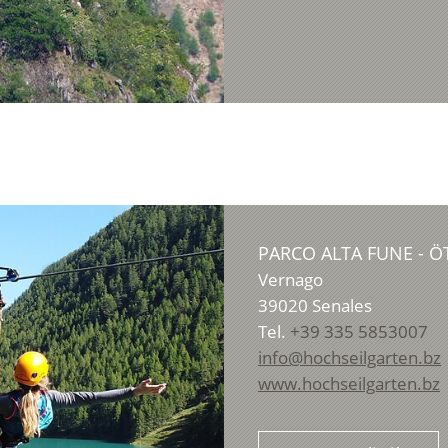
PARCO ALTA FUNE - Ö
Vernago
39020
Senales
Tel.
+39 335 5853007
info@hochseilgarten.bz
www.hochseilgarten.bz