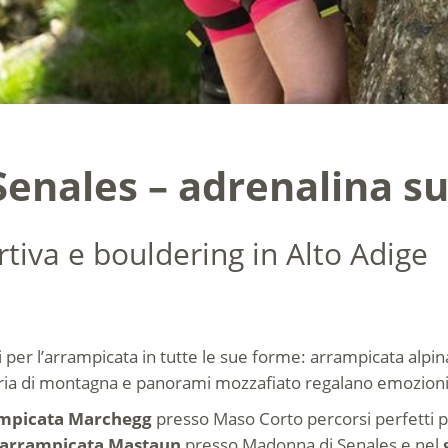
enales – adrenalina su
rtiva e bouldering in Alto Adige
i per l’arrampicata in tutte le sue forme: arrampicata alpi
, aria di montagna e panorami mozzafiato regalano emozioni
ampicata Marchegg
presso Maso Corto percorsi perfetti p
’arrampicata Mastaun
presso Madonna di Senales e nel