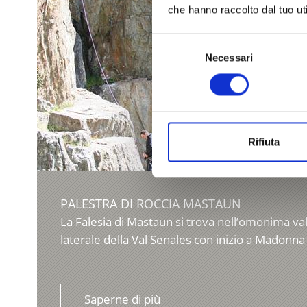
che hanno raccolto dal tuo uti
Selezione
Necessari
del
consenso
Rifiuta
PALESTRA DI ROCCIA MASTAUN
La Falesia di Mastaun si trova nell’omonima val
laterale della Val Senales con inizio a Madonna d
Saperne di più