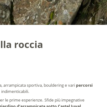
lla roccia
na, arrampicata sportiva, bouldering e vari
percorsi
 indimenticabili.
er le prime esperienze. Sfide più impegnative
giardino d’arrampicata sotto Castel Juval
.