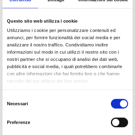
V
Questo sito web utilizza i cookie
Utilizziamo i cookie per personalizzare contenuti ed
annunci, per fornire funzionalità dei social media e per
Palestra di roccia Marchegg
analizzare il nostro traffico. Condividiamo inoltre
Marchegg
informazioni sul modo in cui utilizzi il nostro sito con i
nostri partner che si occupano di analisi dei dati web,
39020 Schnals
pubblicità e social media, i quali potrebbero combinarle
+39 0473 679148
con altre informazioni che hai fornito loro o che hanno
raccolto dal tuo utilizzo dei loro servizi.
info@schnalstal.it
www.schnalstal.it
Selezione
Necessari
del
Mappa e profilo di elevazione
consenso
Impressioni
Preferenze