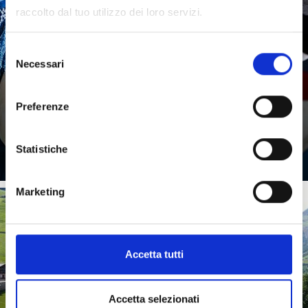
TERRITORIO E PERSONE
raccolto dal tuo utilizzo dei loro servizi.
Selezione
Necessari
del
consenso
Preferenze
Saperne di più
Statistiche
Marketing
Accetta tutti
ATTRAZIONI
Accetta selezionati