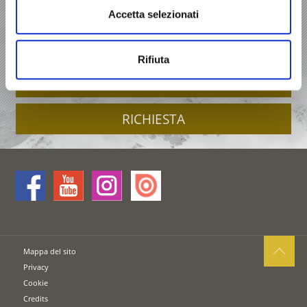
VACANZA IN VAL VENOSTA
Accetta selezionati
OFFERTE
Rifiuta
ALLOGGI
RICHIESTA
Mappa del sito
Privacy
Cookie
Credits