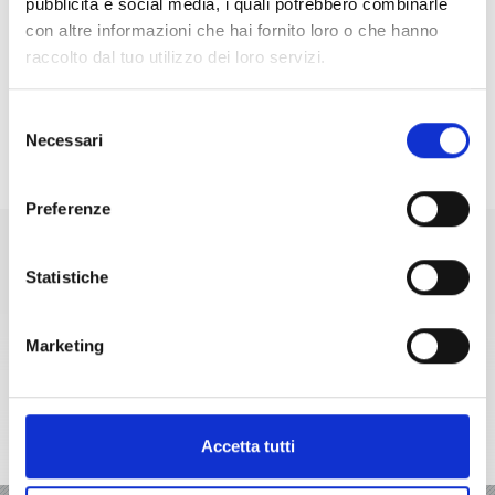
pubblicità e social media, i quali potrebbero combinarle
Contattateci!
con altre informazioni che hai fornito loro o che hanno
Ufficio: +39 0473 662170
raccolto dal tuo utilizzo dei loro servizi.
Cellulare: +39 329 5942992
E-mail:
info@skischuleschnalstal.com
Selezione
Necessari
del
consenso
Preferenze
Statistiche
+39 0473 679148
info@valsenales.cc
Marketing
Accetta tutti
Cartina interattiva