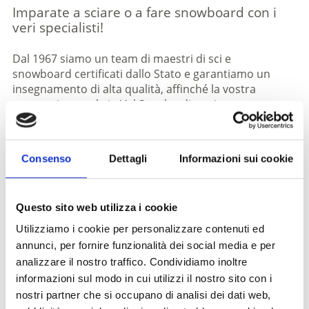
Imparate a sciare o a fare snowboard con i
veri specialisti!
Dal
1967
siamo un team di
maestri di sci e
snowboard certificati dallo Stato
e garantiamo un
insegnamento di alta qualità, affinché la vostra
vacanza invernale in Val Senales diventi
un’esperienza bella e indimenticabile. Che siate
principianti, esperti, amanti della neve fresca o del
carving, con noi potrete migliorare la vostra tecnica
Consenso
Dettagli
Informazioni sui cookie
in poche ore e vivere le montagne della Val Senales in
inverno in modo più consapevole e libero.
Questo sito web utilizza i cookie
V
Utilizziamo i cookie per personalizzare contenuti ed
annunci, per fornire funzionalità dei social media e per
analizzare il nostro traffico. Condividiamo inoltre
informazioni sul modo in cui utilizzi il nostro sito con i
nostri partner che si occupano di analisi dei dati web,