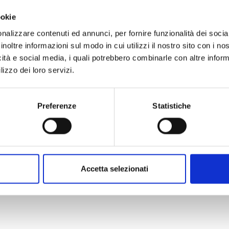
 della Val Senales. Rustico, tradizionale, raffinato, modern
ookie
 non sono una tendenza nella Val Senales, ma uno stile di vit
nalizzare contenuti ed annunci, per fornire funzionalità dei socia
gricole in tutto il mondo.
inoltre informazioni sul modo in cui utilizzi il nostro sito con i n
icità e social media, i quali potrebbero combinarle con altre inform
ateriale dell‘UNESCO
lizzo dei loro servizi.
e transnazionale della transumanza è stata inserita nella 
Preferenze
Statistiche
 lo status di patrimonio dell‘umanità. Questo è un grande s
ta tradizione antica.
Accetta selezionati
E D’AUTUNNO