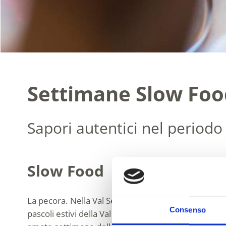
Settimane Slow Food
Sapori autentici nel period
Slow Food
La pecora. Nella Val Senales si intrecciano numerose
Consenso
pascoli estivi della Val Ötztal alla Val Senales – le