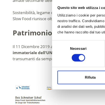
amate settimane delle specialità dedicate alla pecora
Questo sito web utilizza i c
Sostenibilità, legame con la natura e territorialità
Utilizziamo i cookie per perso
Slow Food riunisce oltre 5.000 unicità e specialità a
nostro traffico. Condividiamo 
di analisi dei dati web, pubbl
Patrimonio culturale imm
che hanno raccolto dal tuo uti
Selezione
Il 11 Dicembre 2019 a Bogotà/Colombia, la tradizion
Necessari
del
immateriale dell‘UNESCO
. La transumanza riceve
consenso
transumanti da sempre, fino ad oggi praticano ques
Rifiuta
SLOW FOOD – DELIZI