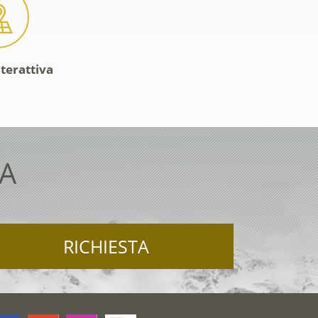
nterattiva
TA
RICHIESTA