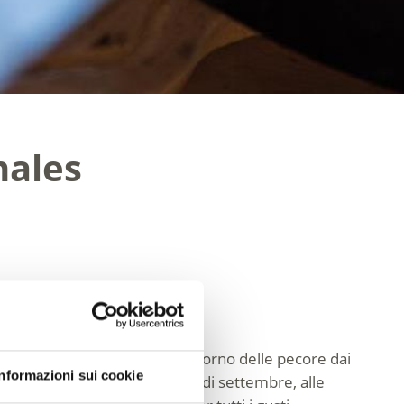
nales
ione della transumanza – il ritorno delle pecore dai
Informazioni sui cookie
primo all’ultimo fine settimana di settembre, alle