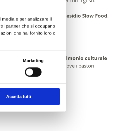
o o reinterpretato: ce n’è per tutti i gusti.
a. Dal 2021 la Val Senales è
Presidio Slow Food
.
l media e per analizzare il
ostri partner che si occupano
azioni che hai fornito loro o
lista rappresentativa del
patrimonio culturale
Marketing
uccesso per la Val Senales, dove i pastori
Accetta tutti