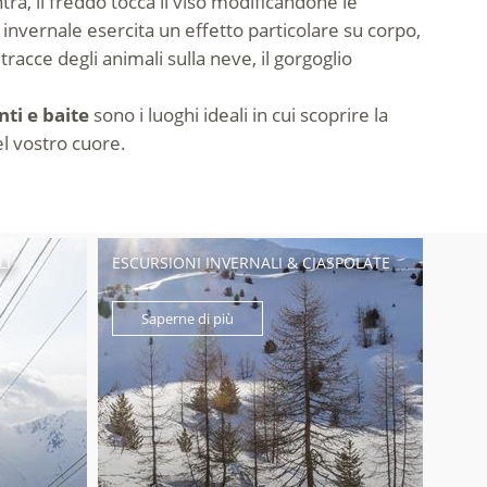
tra, il freddo tocca il viso modificandone le
invernale esercita un effetto particolare su corpo,
acce degli animali sulla neve, il gorgoglio
nti e baite
sono i luoghi ideali in cui scoprire la
el vostro cuore.
LI
ESCURSIONI INVERNALI & CIASPOLATE
Saperne di più