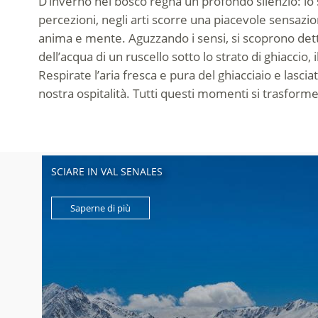
D’inverno nel bosco regna un profondo silenzio: lo s
percezioni, negli arti scorre una piacevole sensazi
anima e mente. Aguzzando i sensi, si scoprono detta
dell’acqua di un ruscello sotto lo strato di ghiaccio, 
Respirate l’aria fresca e pura del ghiacciaio e lasci
nostra ospitalità. Tutti questi momenti si trasform
SCIARE IN VAL SENALES
Saperne di più