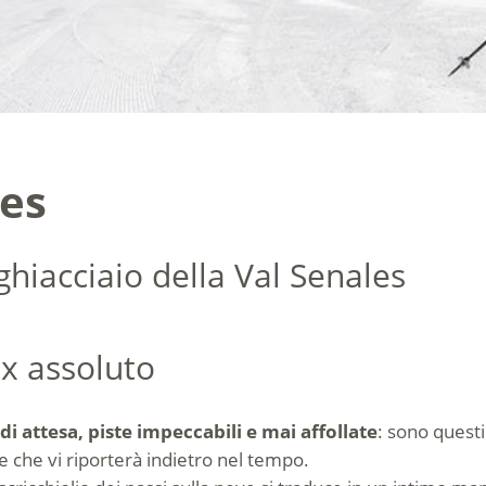
les
ghiacciaio della Val Senales
ax assoluto
i attesa, piste impeccabili e mai affollate
: sono questi 
le che vi riporterà indietro nel tempo.