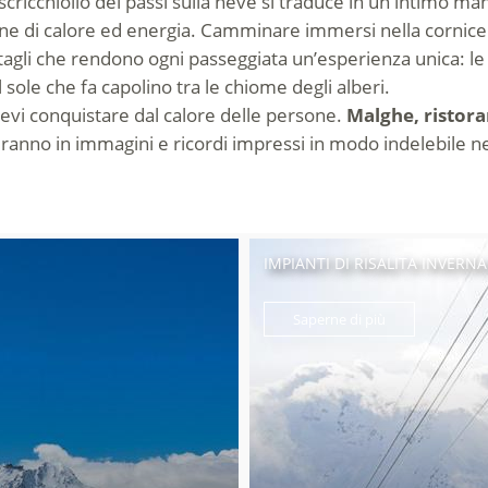
cricchiolio dei passi sulla neve si traduce in un intimo man
one di calore ed energia. Camminare immersi nella cornice 
gli che rendono ogni passeggiata un’esperienza unica: le tr
il sole che fa capolino tra le chiome degli alberi.
atevi conquistare dal calore delle persone.
Malghe, ristora
eranno in immagini e ricordi impressi in modo indelebile n
IMPIANTI DI RISALITA INVERNA
Saperne di più