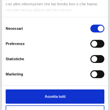
V
con altre informazioni che hai fornito loro o che hanno
raccolto dal tuo utilizzo dei loro servizi.
Selezione
Necessari
del
Palestra di roccia Mastaun
consenso
Unser Frau
Preferenze
39020 Schnals
+39 0473 679148
Statistiche
info@schnalstal.it
Marketing
www.schnalstal.it
Mappa e profilo di elevazione
Accetta tutti
Impressioni