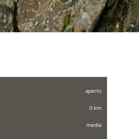
aperto
0 km
media