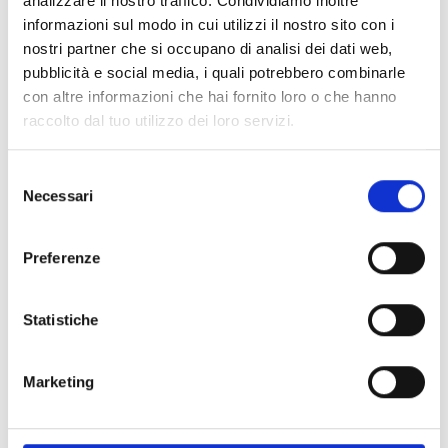
analizzare il nostro traffico. Condividiamo inoltre
Cucina
informazioni sul modo in cui utilizzi il nostro sito con i
Specialità
nostri partner che si occupano di analisi dei dati web,
altoatesine
pubblicità e social media, i quali potrebbero combinarle
Snack
con altre informazioni che hai fornito loro o che hanno
raccolto dal tuo utilizzo dei loro servizi.
Indietro
Selezione
IL CONTENUTO VI È STATO UTILE?
Necessari
del
consenso
Sì
No
Preferenze
+
Statistiche
−
Marketing