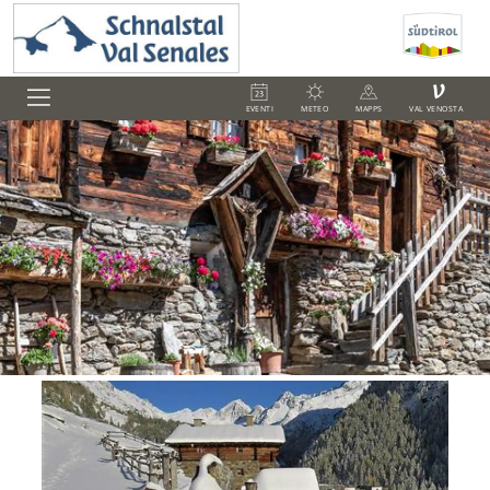
V
EVENTI
METEO
MAPPS
VAL VENOSTA