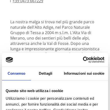
T
+39 0473 667229
La nostra malga si trova nel più grande parco
naturale dell'Alto Adige, nel Parco Naturale
Gruppo di Tessa a 2004 m s.l.m. L'Alta Via di
Merano, uno dei sentieri più belli delle alpi,
attraversa anche la Val di Fosse. Dopo una
lunga e impressionante giornata escursionistica
potete riposare nella nostra stube tradizionale
o sulla nostra terrazza. LasciateVi viziare della
nostra cucina tipica e godete un buon bicchiere
di vino oppure una birra fresca servita nel tipico
Consenso
Dettagli
Informazioni sui cookie
boccale. Vi offriamo il nostro pane fatto in casa
e nostro formaggio fatto nel nostro caseificio.
Questo sito web utilizza i cookie
Categorie
Servizio
Utilizziamo i cookie per personalizzare contenuti ed
Posto di ristoro
Si accettano cani
annunci, per fornire funzionalità dei social media e per
Malga
Terrazza