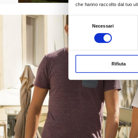
che hanno raccolto dal tuo uti
Selezione
Necessari
del
consenso
Rifiuta