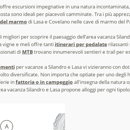
offre escursioni impegnative in una natura incontaminata
osta sono ideali per piacevoli camminate. Tra i più apprezz
a del marmo
di Lasa e Covelano nelle cave di marmo del Pa
i migliori per scoprire il paesaggio dell’area vacanza Siland
 vigne e meli offre tanti
itinerari per pedalate
rilassanti 
sionati di
MTB
trovano innumerevoli sentieri e trail per es
amenti
per vacanze a Silandro e Lasa vi vizieranno con dotaz
olto diversificate. Non importa che optiate per uno degli 
ferie in
fattoria o in campeggio
all'insegna della natura o
ea vacanza Silandro e Lasa propone alloggi per ogni tipolo