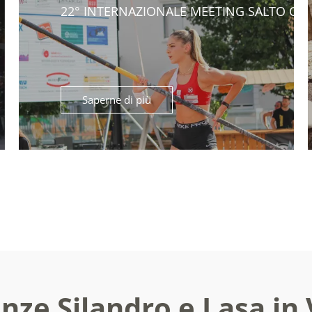
22° INTERNAZIONALE MEETING SALTO CO
Saperne di più
nze Silandro e Lasa in