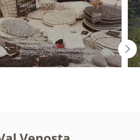
"SelberGMOCHT"
N L´ASTA
Saperne di più
 Val Venosta