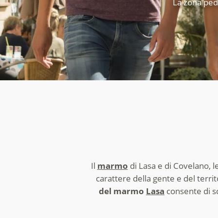
La zona pedo
Il
marmo
di Lasa e di Covelano, l
carattere della gente e del terri
del marmo
Lasa
consente di sc