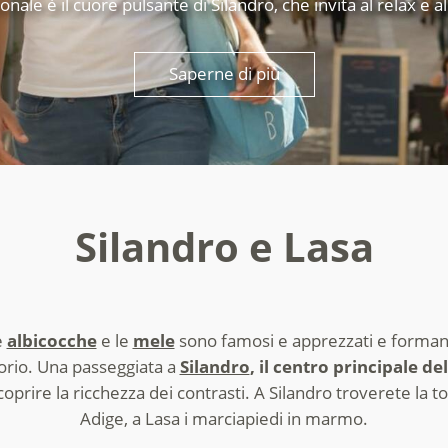
nale è il cuore pulsante di Silandro, che invita al relax e a
Saperne di più
Silandro e Lasa
e
albicocche
e le
mele
sono famosi e apprezzati e formano
torio. Una passeggiata a
Silandro
, il centro principale de
oprire la ricchezza dei contrasti. A Silandro troverete la to
Adige, a Lasa i marciapiedi in marmo.