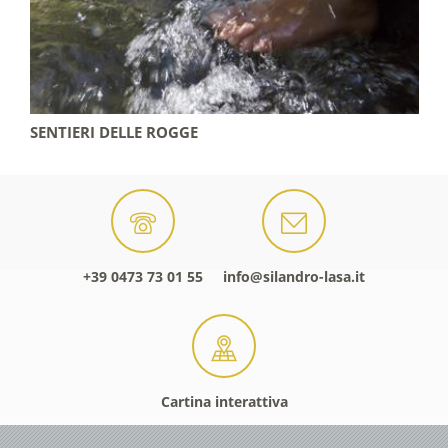
ERI DELLE ROGGE
HIGHLIGH
+39 0473 73 01 55
info@silandro-lasa.it
Cartina interattiva