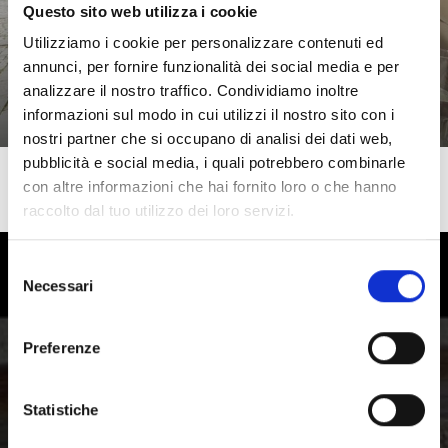
Questo sito web utilizza i cookie
A Lasa, i piaceri del palato rivestono un ruolo di rilievo e
si rifanno alle specialità della tradizione locale e ...
Utilizziamo i cookie per personalizzare contenuti ed
Saperne di più
annunci, per fornire funzionalità dei social media e per
analizzare il nostro traffico. Condividiamo inoltre
informazioni sul modo in cui utilizzi il nostro sito con i
nostri partner che si occupano di analisi dei dati web,
pubblicità e social media, i quali potrebbero combinarle
con altre informazioni che hai fornito loro o che hanno
raccolto dal tuo utilizzo dei loro servizi.
Selezione
Alto Adige - vivere i piaceri in Val
Necessari
del
Venosta
consenso
Preferenze
Provate la varietà delle specialità locali della Val
Venosta in Alto Adige, la valle dei buongustai e degli
intenditori del cibo genuino.
Statistiche