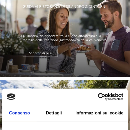
GUIDA AI RISTORANTI DI SILANDRO & DINTORNI
A Silandro, dall’incontro tra la cucina altoatesina e la
fantasia della tradizione gastronomica della Val Venosta
...
Saperne di più
GUIDA AI RISTORANTI DI LASA & DINTORNI
Consenso
Dettagli
Informazioni sui cookie