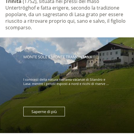
Trinità
(1752), situata nei pressi del maso
Untertröghof e fatta erigere, secondo la tradizione
popolare, da un sagrestano di Lasa grato per essere
riuscito a ritrovare proprio qui, sano e salvo, il figliolo
scomparso.
MONTE SOLE E MONTE TRAMONTANA
I contrasti della natura nell’area vacanze di Silandro e
Lasa: mentre i pendii esposti a nord e ricchi di riserve ...
Saperne di più