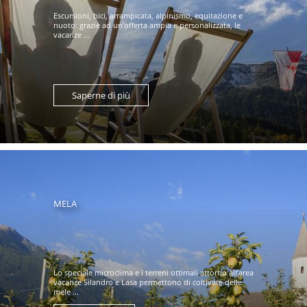
Escursioni, bici, arrampicata, alpinismo, equitazione e
nuoto: grazie ad un’offerta ampia e personalizzata, le
vacanze ...
Saperne di più
MELA
Lo speciale microclima e i terreni ottimali attorno all’area
vacanze Silandro e Lasa permettono di coltivare delle
mele ...