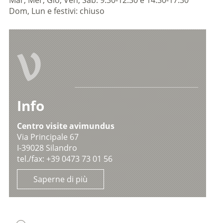
Mar, Mer, Gio, Ven, Sab: 9:30-12:30 e 14:30-17:30
Dom, Lun e festivi: chiuso
V
Info
Centro visite avimundus
Via Principale 67
I-39028 Silandro
tel./fax: +39 0473 73 01 56
Saperne di più