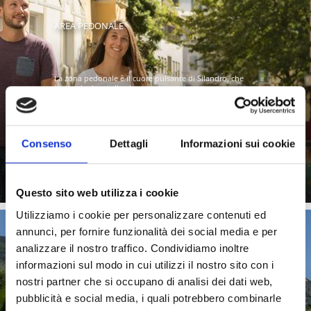
AREA PEDONALE
La zona pedonale è il cuore pulsante di Silandro, che
invita al relax e allo shopping.
Consenso
Dettagli
Informazioni sui cookie
Saperne di più
Questo sito web utilizza i cookie
Utilizziamo i cookie per personalizzare contenuti ed
annunci, per fornire funzionalità dei social media e per
analizzare il nostro traffico. Condividiamo inoltre
CARTE VANTAGGI
informazioni sul modo in cui utilizzi il nostro sito con i
nostri partner che si occupano di analisi dei dati web,
pubblicità e social media, i quali potrebbero combinarle
Scoprite la Val Venosta con le carte vantaggi: la carta