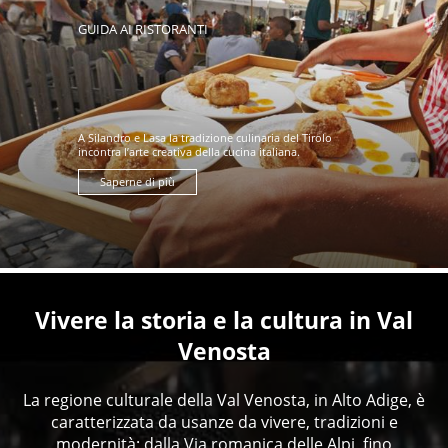
GUIDA AI RISTORANTI
A Silandro e Lasa la tradizione culinaria del Tirolo
incontra l’arte creativa della cucina italiana.
Saperne di più
Vivere la storia e la cultura in Val
Venosta
La regione culturale della Val Venosta, in Alto Adige, è
caratterizzata da usanze da vivere, tradizioni e
modernità: dalla Via romanica delle Alpi, fino