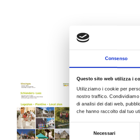
Consenso
Questo sito web utilizza i c
PIANTINA SILANDRO E
Utilizziamo i cookie per perso
nostro traffico. Condividiamo 
di analisi dei dati web, pubbl
Dimensioni file: 1,
che hanno raccolto dal tuo uti
Selezione
download »
Necessari
del