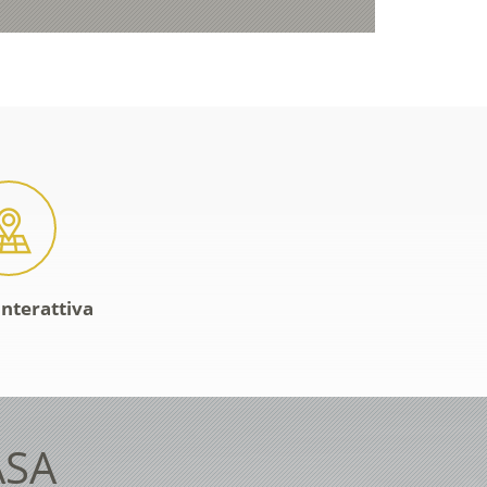
interattiva
ASA