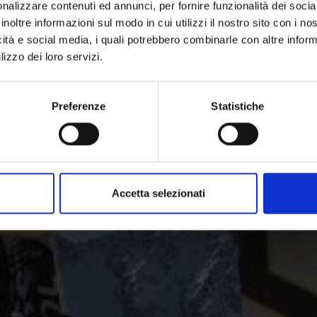
nalizzare contenuti ed annunci, per fornire funzionalità dei socia
inoltre informazioni sul modo in cui utilizzi il nostro sito con i n
icità e social media, i quali potrebbero combinarle con altre inform
Divertimento sulla neve a tutto tondo in Val Venosta:
lizzo dei loro servizi.
ensori sciistici variegati e perfettamente attrezzati per sci
Preferenze
Statistiche
Accetta selezionati