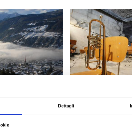
ONI INVERNALI
HIGHLIGHT
Dettagli
lto Adige l’inverno è 
ookie