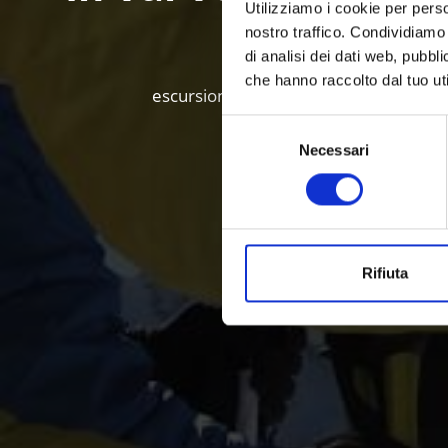
Utilizziamo i cookie per perso
nostro traffico. Condividiamo 
di analisi dei dati web, pubbl
che hanno raccolto dal tuo uti
escursioni, sci alpinismo, cinque compr
Selezione
Necessari
del
consenso
Rifiuta