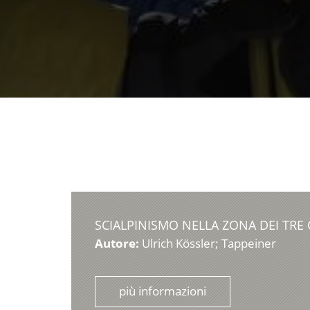
SCIALPINISMO NELLA ZONA DEI TRE
Autore:
Ulrich Kössler; Tappeiner
più informazioni