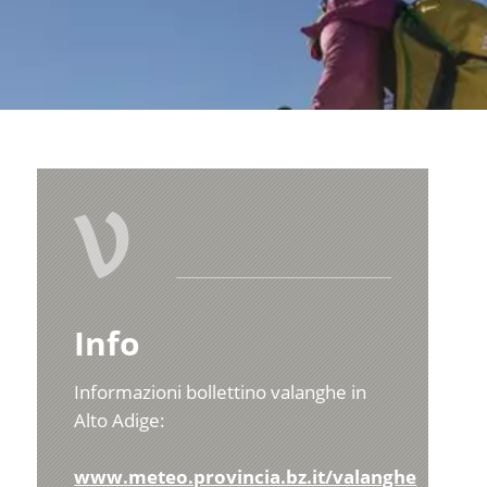
V
Info
Informazioni bollettino valanghe in
Alto Adige:
www.meteo.provincia.bz.it/valanghe