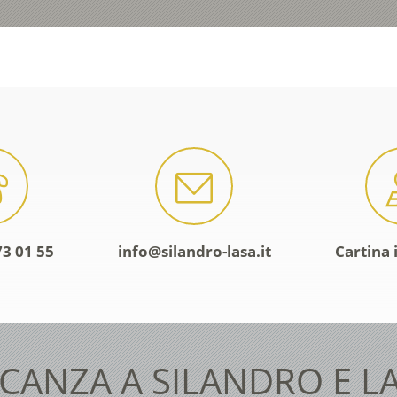
73 01 55
info@silandro-lasa.it
Cartina 
CANZA A SILANDRO E L