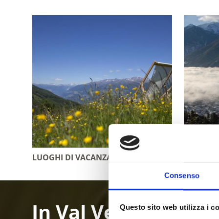
LUOGHI DI VACANZA
ESCURSI
Consenso
In Val Venosta in A
Questo sito web utilizza i c