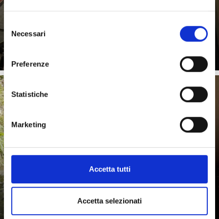
Oltre ad essere un importante centro economico e
culturale della Val Venosta, l’area vacanze Silandro e
Lasa è celebre ...
Selezione
Saperne di più
Necessari
del
consenso
Preferenze
Statistiche
SENTIERI DELLE ROGGE
Marketing
Accetta tutti
I sentieri tipici in Val Venosta, i vecchi canali d'irrigazione
al Monte Mezzodì.
Saperne di più
Accetta selezionati