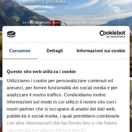
PRODOTTI E SPECIALITÀ
Le valli altoatesine sono caratterizzate da frutticoltura e
viticoltura. Ecco quindi che vigneti e meleti si estendono
...
Consenso
Dettagli
Informazioni sui cookie
Saperne di più
Questo sito web utilizza i cookie
Utilizziamo i cookie per personalizzare contenuti ed
annunci, per fornire funzionalità dei social media e per
analizzare il nostro traffico. Condividiamo inoltre
informazioni sul modo in cui utilizzi il nostro sito con i
CULTURA & ARTE
nostri partner che si occupano di analisi dei dati web,
pubblicità e social media, i quali potrebbero combinarle
con altre informazioni che hai fornito loro o che hanno
raccolto dal tuo utilizzo dei loro servizi.