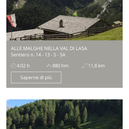
ALLE MALGHE NELLA VAL DI LASA
Sentiero n. 14 - 13 - 5 - 5A
4:02 h
880 hm
11,8 km
Saperne di più