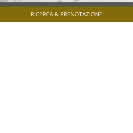
RICERCA & PRENOTAZIONE
ALLOGGI
Partner
Credits
Privacy
Mappa del sito
Cookie
UID: IT00578160210