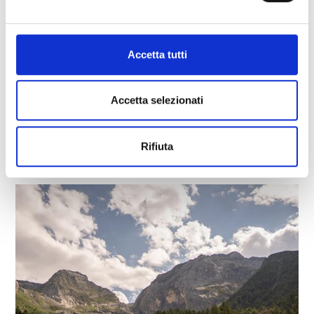
Accetta tutti
FORCOLA DI COVELANO
Sentiero n. 1 - 23 - 3A - 2B
Accetta selezionati
4:25 h
943 hm
13 km
Saperne di più
Rifiuta