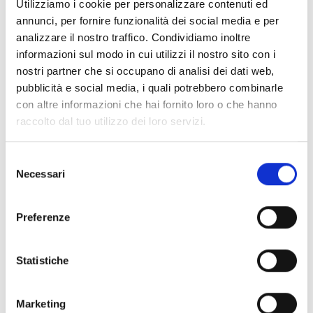
SULLA CIMA ZERMINIGER
Utilizziamo i cookie per personalizzare contenuti ed
Un panorama a 360 gradi vi ricompenserà per la
annunci, per fornire funzionalità dei social media e per
lunga salita.
analizzare il nostro traffico. Condividiamo inoltre
informazioni sul modo in cui utilizzi il nostro sito con i
7:00 h
1728 hm
15,1 km
nostri partner che si occupano di analisi dei dati web,
pubblicità e social media, i quali potrebbero combinarle
Saperne di più
con altre informazioni che hai fornito loro o che hanno
raccolto dal tuo utilizzo dei loro servizi.
Selezione
Necessari
del
consenso
Preferenze
Statistiche
Marketing