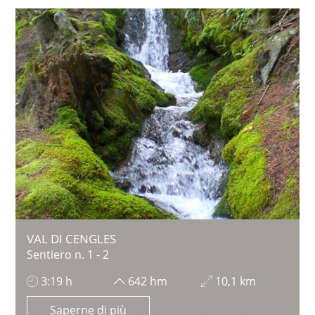
VAL DI CENGLES
Sentiero n. 1 - 2
3:19 h
642 hm
10,1 km
Saperne di più