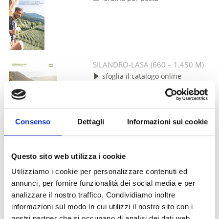
SILANDRO-LASA (660 – 1.450 M)
sfoglia il catalogo online
download (5,03 MB)
ordina per posta
Consenso
Dettagli
Informazioni sui cookie
Informazioni per la vostra vacanza nella Val Venosta
Questo sito web utilizza i cookie
Qui trovate altre informazioni per la vostra vacanza nella Val
Utilizziamo i cookie per personalizzare contenuti ed
Venosta
annunci, per fornire funzionalità dei social media e per
MAPPA ESTIVA DELLA VAL
analizzare il nostro traffico. Condividiamo inoltre
VENOSTA
informazioni sul modo in cui utilizzi il nostro sito con i
sfoglia il catalogo online
nostri partner che si occupano di analisi dei dati web,