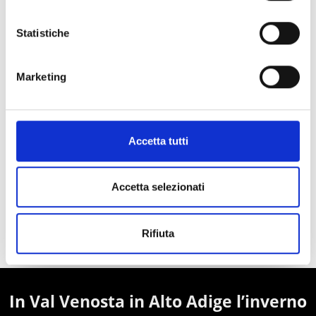
AREA SCIISTICA WATLES
L'area sciistica più soleggiata in Alto Adige.
Statistiche
Saperne di più
Marketing
Accetta tutti
Accetta selezionati
MOSTRA SULLA CARTINA BAITE DA SCI IN
Rifiuta
VAL VENOSTA
In Val Venosta in Alto Adige l’inverno