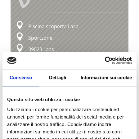
V
Piscina scoperta Lasa
Sportzone
39023 Laas
+39 328 7724911
info@gemeinde.laas.bz.it
Consenso
Dettagli
Informazioni sui cookie
www.facebook.com/profile.php?
id=61560003857012
Questo sito web utilizza i cookie
Mappa e profilo di elevazione
Utilizziamo i cookie per personalizzare contenuti ed
annunci, per fornire funzionalità dei social media e per
Impressioni
analizzare il nostro traffico. Condividiamo inoltre
informazioni sul modo in cui utilizzi il nostro sito con i