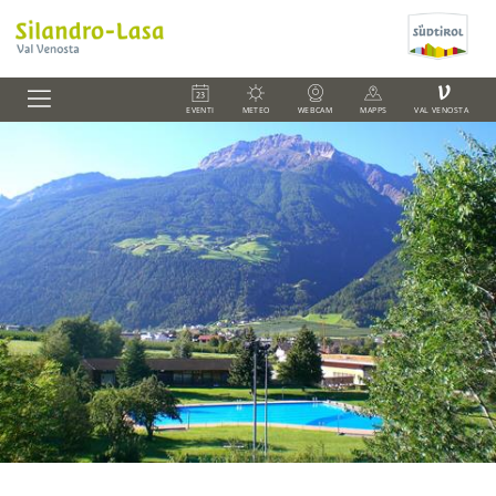
V
EVENTI
METEO
WEBCAM
MAPPS
VAL VENOSTA