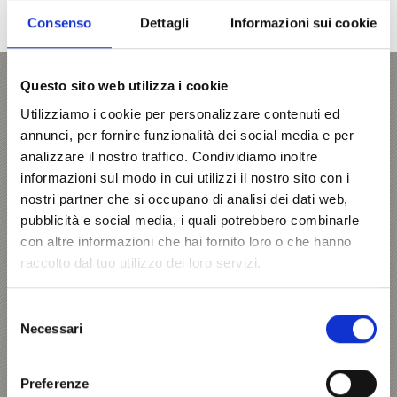
disponibili collegamenti con i trasporti pubblici in
Consenso
Dettagli
Informazioni sui cookie
Svizzera per gite di un giorno.
Questo sito web utilizza i cookie
Tour Bernina Express
Utilizziamo i cookie per personalizzare contenuti ed
ogni lunedì e mercoledì da giugno fino alla
fine di ottobre
annunci, per fornire funzionalità dei social media e per
analizzare il nostro traffico. Condividiamo inoltre
Partenza a Malles alle ore 8.30
Venite con noi, attraverso il Passo dello Stelvio,
informazioni sul modo in cui utilizzi il nostro sito con i
fino a Tirano (pausa pranzo), proseguite poi
nostri partner che si occupano di analisi dei dati web,
con il Bernina Express fino a Morteratsch,
pausa a St. Moritz ed, infine, ritorno attraverso
pubblicità e social media, i quali potrebbero combinarle
il Passo del Forno.
con altre informazioni che hai fornito loro o che hanno
Ritorno verso le ore 18.30 ca.
Costo: Euro 58,00 a persona, biglietto e vitto
raccolto dal tuo utilizzo dei loro servizi.
escluso, prezzi scontati al biglietto (extra
scontati per bambini)
Selezione
Prenotazione
deve essere confermata il
Necessari
giorno prima entro alle ore 20.00 +39 348 76
del
53 483 oppure
info@taxitop.it
consenso
Saperne di più
Preferenze