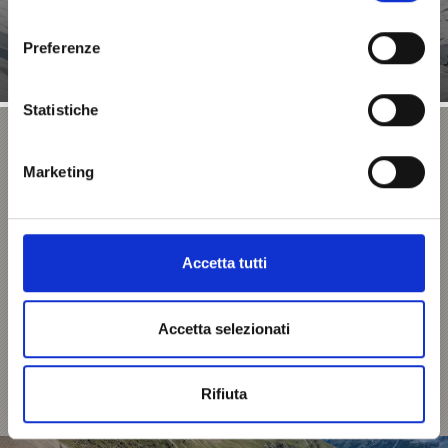
consenso
Saperne di più
Preferenze
Statistiche
Stelvio Bike Day – per soli ciclisti
Marketing
In occasione del Stelvio Bike Day di fine
agosto, gli amanti di due ruote hanno la
leggendaria strada del Passo dello Stelvio
tutta per loro. Per raggiungere il valico a
quota 2.758 m già mitica tappa del Giro
d’Italia, bisogna affrontare 1.869 m di
Accetta tutti
dislivello e 48 tornanti. Ma già avere la mitica
strada tutta per sé senza traffico veicolare
basta ad attirare innumerevoli partecipanti.
Accetta selezionati
Saperne di più
Rifiuta