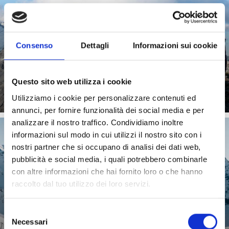
Dallo Stelvio, il sentiero del Lago d’Oro conduce alla
Consenso
Dettagli
Informazioni sui cookie
Cima Garibaldi e al rifugio Forcola con scorci mozzafiato
...
Saperne di più
Questo sito web utilizza i cookie
Utilizziamo i cookie per personalizzare contenuti ed
annunci, per fornire funzionalità dei social media e per
analizzare il nostro traffico. Condividiamo inoltre
informazioni sul modo in cui utilizzi il nostro sito con i
nostri partner che si occupano di analisi dei dati web,
GHIACCIAIO
pubblicità e social media, i quali potrebbero combinarle
con altre informazioni che hai fornito loro o che hanno
raccolto dal tuo utilizzo dei loro servizi.
Neve sicura e sei mesi di divertimento sulle piste:
Selezione
nell’area sciistica sul ghiacciaio nel Parco Nazionale dello
Necessari
del
...