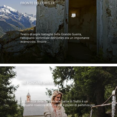
FRONTE DELL’ORTLER
Teatro di aspre battaglie della Grande Guerra,
l’altopiano sommitale dell’Ortles era un importante
avamposto. Ancora ...
TRE FONTANE SANTE
La chiesetta delle Tre Fontane Sante di Trafoi è un
santuario risalente al XV secolo e punto di partenza per
...