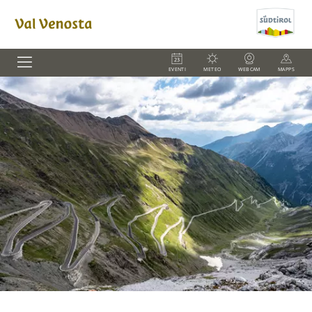
EVENTI
METEO
WEBCAM
MAPPS