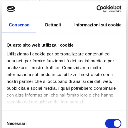
Paarlbrot - pagnotta venostana
Pera Pala
Asparago
Speck
Consenso
Dettagli
Informazioni sui cookie
Albicocca venostana
Formaggio di malga della Val Venosta
Vino
Questo sito web utilizza i cookie
Whisky e Gin
Utilizziamo i cookie per personalizzare contenuti ed
Acquista localmente
Mercati annuali
annunci, per fornire funzionalità dei social media e per
Mercati settimanali
analizzare il nostro traffico. Condividiamo inoltre
Mercati contadini
informazioni sul modo in cui utilizzi il nostro sito con i
Botteghe dei masi
nostri partner che si occupano di analisi dei dati web,
Informazioni & servizi
pubblicità e social media, i quali potrebbero combinarle
Pianificare una vacanza
con altre informazioni che hai fornito loro o che hanno
Ricerca & prenotazione alloggi
raccolto dal tuo utilizzo dei loro servizi.
Hotel
Appartamento vacanze
Pensione
Selezione
Necessari
Campeggio
del