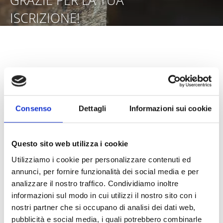
GRAZIE PER LA TUA
ISCRIZIONE!
Cancellazione Newsletter
Consenso
Dettagli
Informazioni sui cookie
Grazie per esservi abbonati alla newsletter!
Da ora in poi sarete aggiornati su tutte le novità e le
Questo sito web utilizza i cookie
offerte!
Utilizziamo i cookie per personalizzare contenuti ed
annunci, per fornire funzionalità dei social media e per
TORNA ALLA PAGINA NEWSLETTER
analizzare il nostro traffico. Condividiamo inoltre
informazioni sul modo in cui utilizzi il nostro sito con i
Annulla registrazione alla newsletter:
nostri partner che si occupano di analisi dei dati web,
Se non desidera più ricevere nostre notizie, inserisca
pubblicità e social media, i quali potrebbero combinarle