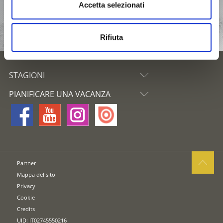
ALLOGGI
Accetta selezionati
HIGHLIGHT
Rifiuta
STAGIONI
PIANIFICARE UNA VACANZA
Partner
Mappa del sito
Privacy
Cookie
Credits
UID: IT02745550216