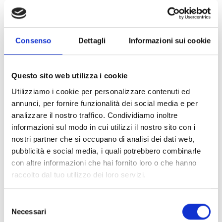
09 VENUSTA – MAGAZINE DELLA VAL VENOSTA
Consenso
Dettagli
Informazioni sui cookie
Dimensioni file: 3,88 MB
Questo sito web utilizza i cookie
Utilizziamo i cookie per personalizzare contenuti ed
annunci, per fornire funzionalità dei social media e per
download »
analizzare il nostro traffico. Condividiamo inoltre
informazioni sul modo in cui utilizzi il nostro sito con i
nostri partner che si occupano di analisi dei dati web,
pubblicità e social media, i quali potrebbero combinarle
con altre informazioni che hai fornito loro o che hanno
raccolto dal tuo utilizzo dei loro servizi.
Selezione
Necessari
del