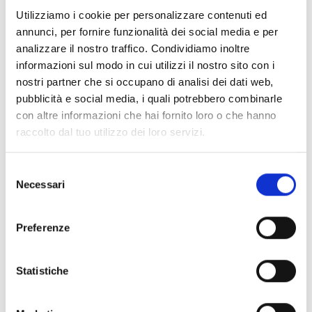
download, Le verranno comunicati i diritti di utilizzo
Utilizziamo i cookie per personalizzare contenuti ed
delle immagini. Ricerca: Inserire la parola e
annunci, per fornire funzionalità dei social media e per
aggiungere un asterisco. Esempio: Val Venosta*
analizzare il nostro traffico. Condividiamo inoltre
Questo garantisce un risultato di ricerca migliore
informazioni sul modo in cui utilizzi il nostro sito con i
perché in questo modo è possibile trovare anche
nostri partner che si occupano di analisi dei dati web,
parole chiavi affini.
pubblicità e social media, i quali potrebbero combinarle
con altre informazioni che hai fornito loro o che hanno
Condizioni di utilizzo
raccolto dal tuo utilizzo dei loro servizi.
Il materiale fotografico presente nell’archivio può
essere utilizzato gratuitamente per le Sue
pubblicazioni stampa o per il Suo sito internet; non è
Selezione
invece permesso l’utilizzo per scopi commerciali. Le
Necessari
del
immagini che raffigurano istituzioni o prodotti
consenso
possono essere utilizzate solamente nel contesto
adeguato. Per esempio: Le immagini dei Portici di
Preferenze
Glorenza possono essere utilizzate solamente se
Glorenza viene menzionato. Nel momento in cui
Statistiche
verranno pubblicate le foto, dovranno essere indicati
la fonte ed il nome dell’autore. Esempio: IDM Alto
Adige/Alex Filz. Le immagini possono essere utilizzate