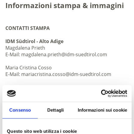
Informazioni stampa & immagini
CONTATTI STAMPA
IDM Südtirol - Alto Adige
Magdalena Prieth
E-Mail: magdalena.prieth@idm-suedtirol.com
Maria Cristina Cosso
E-Mail: mariacristina.cosso@idm-suedtirol.com
Immagini
IDM Alto Adige produce regolarmente servizi
fotografici tematici dedicati alla Val Venosta in Alto
Adige.
Consenso
Dettagli
Informazioni sui cookie
Tutte le immagini dell’Alto Adige si trovano nella
banca-dati aperta:
http://images.suedtirol.info/
. Non
Questo sito web utilizza i cookie
sono necessari dati d’accesso. Appena si avvia il