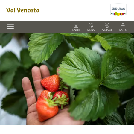
EVENTI
METEO
WEBCAM
MAPPS