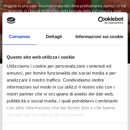
Fragole in una valle incontaminata dal clima prettamente alpino? In Val
Martello sì: i piccoli frutti rossi della laterale della Val Venosta sono
particolarmente dolci e saporiti. E per celebrarli a dovere, nell’ultimo fine
settimana di giugno in Val Martello si tiene la festa delle fragole.
Consenso
Dettagli
Informazioni sui cookie
Saperne di più
Questo sito web utilizza i cookie
Utilizziamo i cookie per personalizzare contenuti ed
annunci, per fornire funzionalità dei social media e per
Altri link interessanti
analizzare il nostro traffico. Condividiamo inoltre
informazioni sul modo in cui utilizzi il nostro sito con i
nostri partner che si occupano di analisi dei dati web,
pubblicità e social media, i quali potrebbero combinarle
con altre informazioni che hai fornito loro o che hanno
raccolto dal tuo utilizzo dei loro servizi.